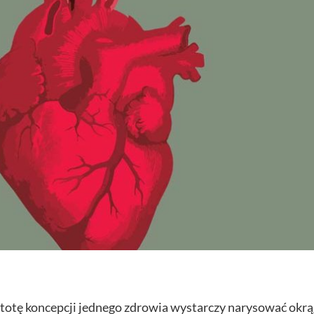
stotę koncepcji jednego zdrowia wystarczy narysować okrą