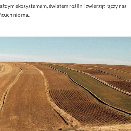
ażdym ekosystemem, światem roślin i zwierząt łączy nas
ńcuch nie ma...