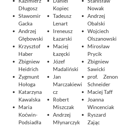
Kazimierz
Daniel
Stanisław
Długosz
Kopiec
Nowak
Sławomir
Tadeusz
Andrzej
Gacka
Lenart
Obalski
Andrzej
Ireneusz
Wojciech
Głębowski
Łazarski
Olszanowski
Krzysztof
Maciej
Mirosław
Haber
Łazęcki
Prycik
Zbigniew
Józef
Zbigniew
Heidrich
Madaliński
Sawicki
Zygmunt
Jan
prof. Zenon
Hołoga
Marczakiewi
Schneider
Katarzyna
cz
Maciej Taff
Kawalska
Robert
Joanna
Maria
Miszczak
Wincenciak
Koćwin-
Andrzej
Ryszard
Podsiadła
Młynarczyk
Zając