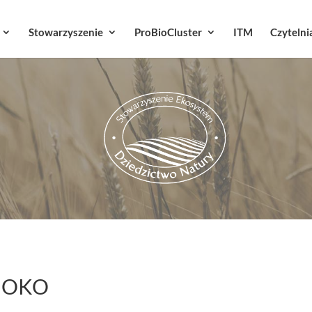
Stowarzyszenie
ProBioCluster
ITM
Czytelni
I OKO